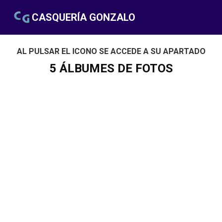
CASQUERÍA GONZALO
AL PULSAR EL ICONO SE ACCEDE A SU APARTADO
5 ÁLBUMES DE FOTOS
GRANDES IMÁGENES
En máxima resolución en los apartados del
cordero, cerdo, ternera, variadas de la tienda y
platos ya hechos.