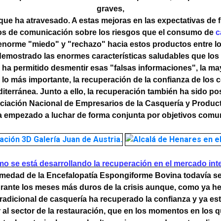
graves,
 que ha atravesado. A estas mejoras en las expectativas de 
dios de comunicación sobre los riesgos que el consumo de
c
enorme "miedo" y "rechazo" hacia estos productos entre l
emostrado las enormes características saludables que lo
 ha permitido desmentir esas "falsas informaciones", la may
 lo más importante, la recuperación de la confianza de los
diterránea. Junto a ello, la recuperación también ha sido po
ociación Nacional de Empresarios de la Casquería y Produ
a empezado a luchar de forma conjunta por objetivos comu
o se está desarrollando la recuperación en el mercado inte
edad de la Encefalopatía Espongiforme Bovina todavía se ap
urante los meses más duros de la crisis aunque, como ya h
adicional de casquería ha recuperado la confianza y ya es
 sector de la restauración, que en los momentos en los que 