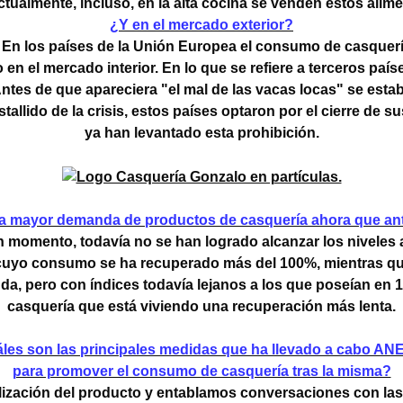
tualmente, incluso, en la alta cocina se venden estos alime
¿Y en el mercado exterior?
le. En los países de la Unión Europea el consumo de casque
n el mercado interior. En lo que se refiere a terceros paíse
Antes de que apareciera "el mal de las vacas locas" se es
stallido de la crisis, estos países optaron por el cierre de 
ya han levantado esta prohibición.
a mayor demanda de productos de casquería ahora que ante
 momento, todavía no se han logrado alcanzar los niveles ant
cuyo consumo se ha recuperado más del 100%, mientras que e
, pero con índices todavía lejanos a los que poseían en 19
casquería que está viviendo una recuperación más lenta.
les son las principales medidas que ha llevado a cabo A
para promover el consumo de casquería tras la misma?
lización del producto y entablamos conversaciones con las 